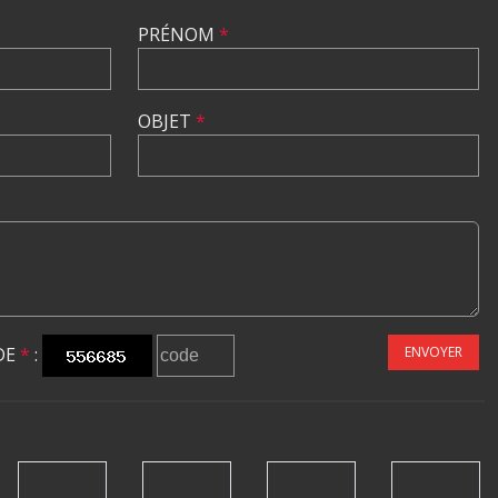
PRÉNOM
*
OBJET
*
DE
*
:
ENVOYER