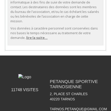
informatique à des fins de suivi de votre demande de
contact. Les destinataires des données sont les membres
du bureau de l'association, et/ou le cas échéant les salariés
ou les bénévoles de l’association en charge de cette
mission.
Vos données à caractère personnel sont conservées dans
nos bases le temps nécessaire au traitement de votre
demande.
lire la suite...
PETANQUE SPORTIVE
TARNOSIENNE
11748
VISITES
2, PLACE ST CHARLES
40220
TARNOS
TARNOS.PETANQUE@GMAIL.COM